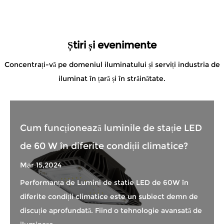
Știri și evenimente
Concentrați-vă pe domeniul iluminatului și serviți industria de
iluminat în țară și în străinătate.
Cum funcționează luminile de stație LED
de 60 W în diferite condiții climatice?
Mar 15,2024
Performanța de Lumini de statie LED de 60W în
diferite condiții climatice este un subiect demn de
discuție aprofundată. Fiind o tehnologie avansată de