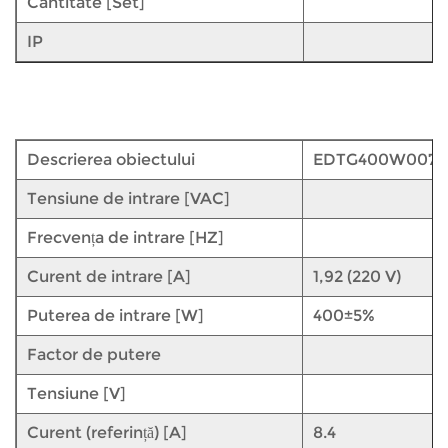
Cantitate [Set]
IP
Descrierea obiectului
EDTG400W007
Tensiune de intrare [VAC]
Frecvența de intrare [HZ]
Curent de intrare [A]
1,92 (220 V)
Puterea de intrare [W]
400±5%
Factor de putere
Tensiune [V]
Curent (referință) [A]
8.4