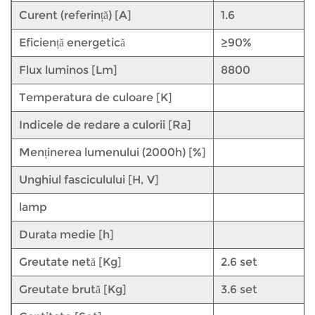
Curent (referință) [A]
1.6
Eficiență energetică
≥90%
Flux luminos [Lm]
8800
Temperatura de culoare [K]
Indicele de redare a culorii [Ra]
Menținerea lumenului (2000h) [%]
Unghiul fasciculului [H, V]
lamp
Durata medie [h]
Greutate netă [Kg]
2.6 set
Greutate brută [Kg]
3.6 set