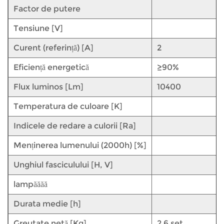
Factor de putere
Tensiune [V]
Curent (referință) [A]
2
Eficiență energetică
≥90%
Flux luminos [Lm]
10400
Temperatura de culoare [K]
Indicele de redare a culorii [Ra]
Menținerea lumenului (2000h) [%]
Unghiul fasciculului [H, V]
lampăăăă
Durata medie [h]
Greutate netă [Kg]
2.6 set