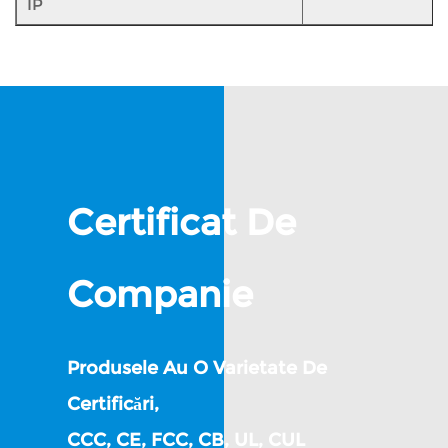
IP
Certificat De
Companie
Produsele Au O Varietate De
Certificări,
CCC, CE, FCC, CB, UL, CUL