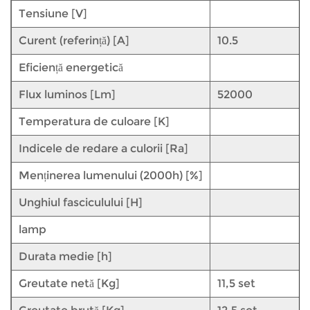
Tensiune [V]
Curent (referință) [A]
10.5
Eficiență energetică
Flux luminos [Lm]
52000
Temperatura de culoare [K]
Indicele de redare a culorii [Ra]
Menținerea lumenului (2000h) [%]
Unghiul fasciculului [H]
lamp
Durata medie [h]
Greutate netă [Kg]
11,5 set