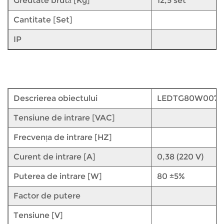
Greutate brută [Kg]
12,5 set
Cantitate [Set]
IP
Descrierea obiectului
LEDTG80W007
Tensiune de intrare [VAC]
Frecvența de intrare [HZ]
Curent de intrare [A]
0,38 (220 V)
Puterea de intrare [W]
80 ±5%
Factor de putere
Tensiune [V]