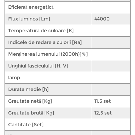
Eficiență energetică
Flux luminos [Lm]
44000
Temperatura de culoare [K]
Indicele de redare a culorii [Ra]
Menținerea lumenului (2000h)[％]
Unghiul fasciculului [H, V]
lamp
Durata medie [h]
Greutate netă [Kg]
11,5 set
Greutate brută [Kg]
12,5 set
Cantitate [Set]