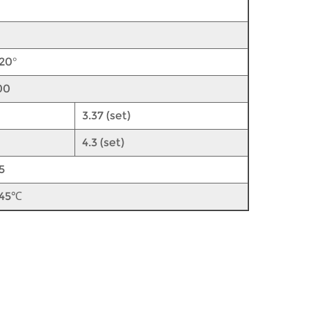
120°
00
3.37 (set)
4.3 (set)
5
~45℃