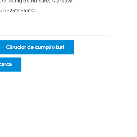
are, cârlig de ridicare, 1/2 țeavă.
ală -25°C~45°C
Cărucior de cumpărături
carca