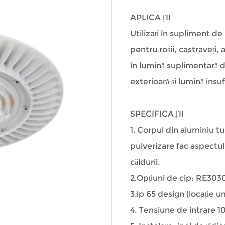
APLICAȚII
Utilizați în supliment de
pentru roșii, castraveți, 
în lumină suplimentară d
exterioară și lumină insuf
SPECIFICAȚII
1. Corpul din aluminiu t
pulverizare fac aspectul
căldurii.
2.Opțiuni de cip: RE3030
3.lp 65 design (locație u
4. Tensiune de intrare 1