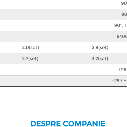
90
98
90°, 
540
2.0(set)
2.9(set)
2.7(set)
3.7(set)
IP6
-25℃
DESPRE COMPANIE