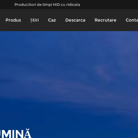
Producători de lămpi HID cu ridicata
Produs
Știri
Caz
Descarca
Recrutare
Conta
UMINĂ