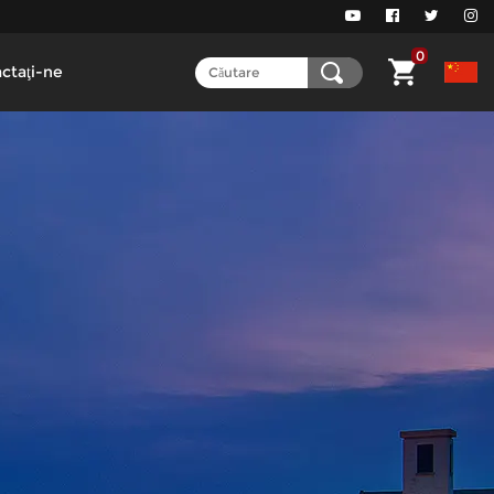
0
ctaţi-ne