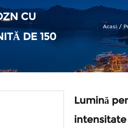
OZN CU
Acasă
/
P
NITĂ DE 150
Lumină pen
intensitate