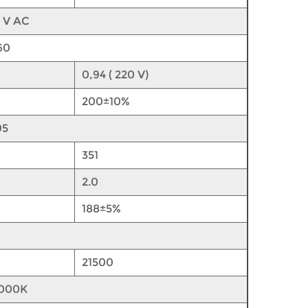
 V AC
60
0,94 ( 220 V)
200±10%
95
351
2.0
188±5%
21500
000K