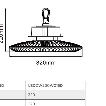
5D
LEDZW200W015D
320
220