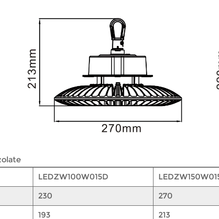
zolate
LEDZW100W015D
LEDZW150W01
230
270
193
213