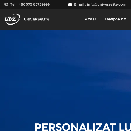
Tel：+86 575 85739999
Email：
info@universelite.com
Acasă
Despre noi
PERSONALIZAT L