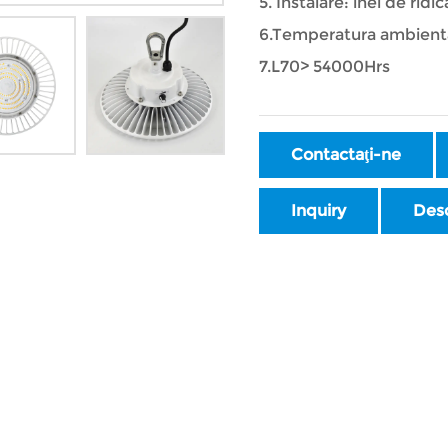
5. Instalare: inel de ridic
6.Temperatura ambient
7.L70> 54000Hrs
Contactaţi-ne
Inquiry
Des