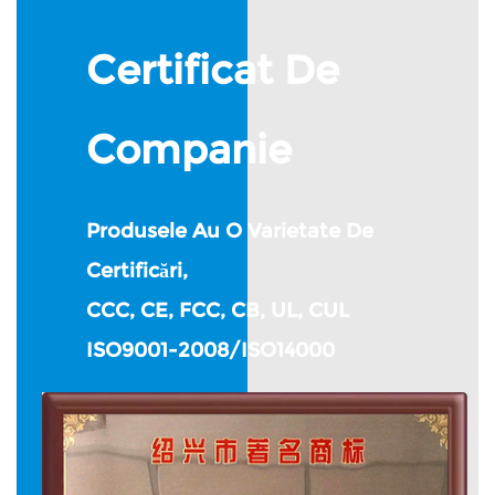
Certificat De
Companie
Produsele Au O Varietate De
Certificări,
CCC, CE, FCC, CB, UL, CUL
ISO9001-2008/ISO14000