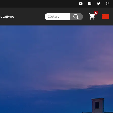
0
ctaţi-ne