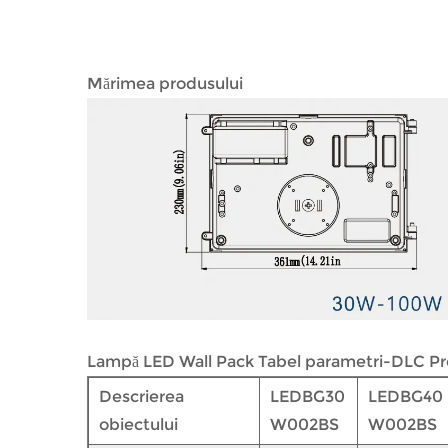
Mărimea produsului
Lampă LED Wall Pack Tabel parametri-DLC 
Descrierea
LEDBG30
LEDBG40
obiectului
W002BS
W002BS