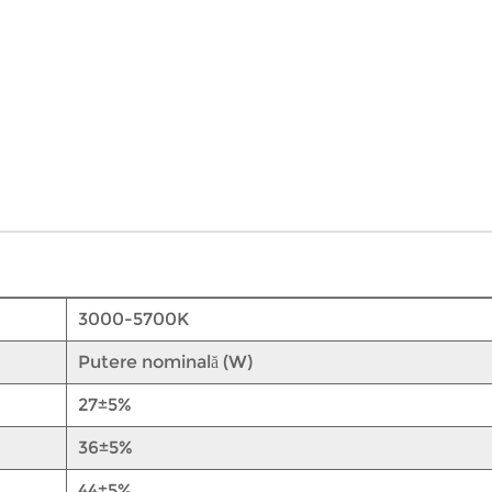
3000-5700K
Putere nominală (W)
27±5%
36±5%
44±5%