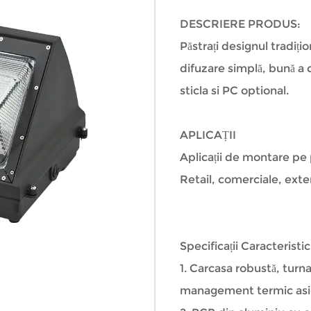
DESCRIERE PRODUS:
Păstrați designul tradițio
difuzare simplă, bună a c
sticla si PC optional.
APLICAȚII
Aplicații de montare pe p
Retail, comerciale, exter
Specificații Caracteristic
1. Carcasa robustă, turn
management termic asigur