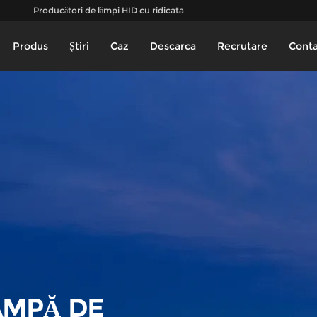
Producători de lămpi HID cu ridicata
Produs
Știri
Caz
Descarca
Recrutare
Conta
AMPĂ DE