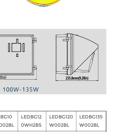
BG10
LEDBG12
LEDBG120
LEDBG135
002BL
0WH2BS
W002BL
W002BL