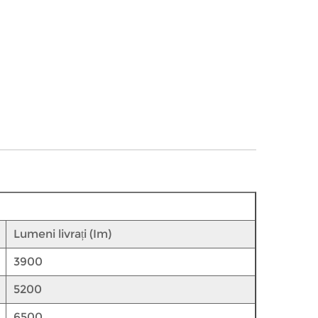
Lumeni livrați (Im)
3900
5200
6500