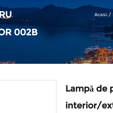
TRU
Acasă
/
OR 002B
Lampă de p
interior/ex