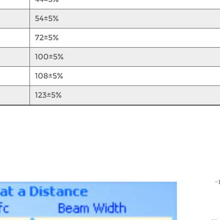
54±5%
72±5%
100±5%
108±5%
123±5%