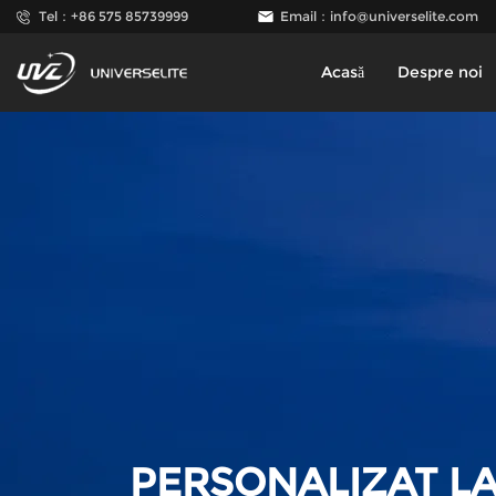
Tel：+86 575 85739999
Email：
info@universelite.com
Acasă
Despre noi
PERSONALIZAT L