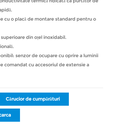
onductivitate termică ridicată ca purtător de
apidă.
ine cu o placă de montare standard pentru o
.
superioare din oțel inoxidabil.
ională.
onibil: senzor de ocupare cu oprire a luminii
buie comandat cu accesoriul de extensie a
Cărucior de cumpărături
carca