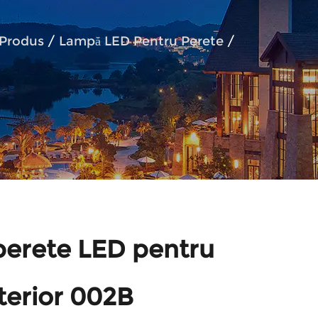
Produs
/
Lampă LED Pentru Perete
/
erete LED pentru
terior 002B