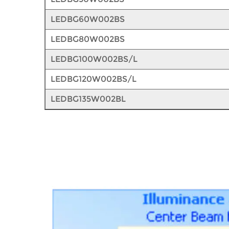
LEDBG60W002BS
LEDBG80W002BS
LEDBG100W002BS/L
LEDBG120W002BS/L
LEDBG135W002BL