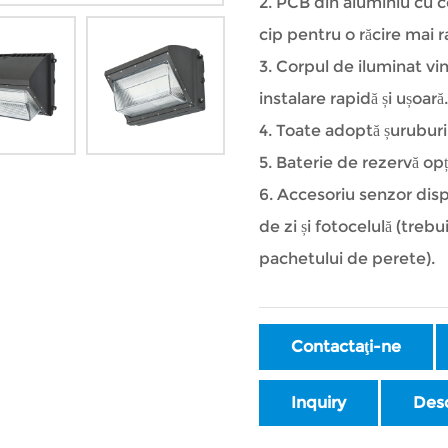
2. PCB din aluminiu cu c
cip pentru o răcire mai r
3. Corpul de iluminat v
instalare rapidă și ușoară
4. Toate adoptă șuruburi 
5. Baterie de rezervă opț
6. Accesoriu senzor disp
de zi și fotocelulă (tre
pachetului de perete).
Contactaţi-ne
Inquiry
Des